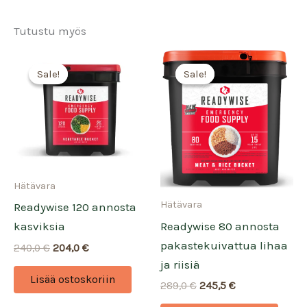
Tutustu myös
Sale!
Sale!
Sale!
Sale!
Hätävara
Hätävara
Readywise 120 annosta
Readywise 80 annosta
kasviksia
pakastekuivattua lihaa
Alkuperäinen
Nykyinen
240,0
€
204,0
€
hinta
hinta
ja riisiä
oli:
on:
Lisää ostoskoriin
Alkuperäinen
Nykyinen
289,0
€
245,5
€
240,0 €.
204,0 €.
hinta
hinta