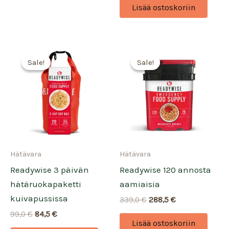
oli:
on:
Lisää ostoskoriin
289,0 €.
245,5 €.
Sale!
Sale!
Sale!
Sale!
Hätävara
Hätävara
Readywise 3 päivän
Readywise 120 annosta
hätäruokapaketti
aamiaisia
kuivapussissa
Alkuperäinen
Nykyinen
339,0
€
288,5
€
hinta
hinta
Alkuperäinen
Nykyinen
99,0
€
84,5
€
oli:
on:
Lisää ostoskoriin
hinta
hinta
339,0 €.
288,5 €.