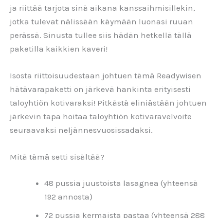
ja riittää tarjota sinä aikana kanssaihmisillekin,
jotka tulevat nälissään käymään luonasi ruuan
perässä. Sinusta tullee siis hädän hetkellä tällä
paketilla kaikkien kaveri!
Isosta riittoisuudestaan johtuen tämä Readywisen
hätävarapaketti on järkevä hankinta erityisesti
taloyhtiön kotivaraksi! Pitkästä eliniästään johtuen
järkevin tapa hoitaa taloyhtiön kotivaravelvoite
seuraavaksi neljännesvuosissadaksi.
Mitä tämä setti sisältää?
48 pussia juustoista lasagnea (yhteensä
192 annosta)
72 pussia kermaista pastaa (yhteensä 288