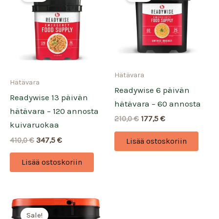
Hätävara
Hätävara
Readywise 6 päivän
Readywise 13 päivän
hätävara – 60 annosta
hätävara – 120 annosta
Alkuperäinen
Nykyinen
210,0
€
177,5
€
kuivaruokaa
hinta
hinta
oli:
on:
Alkuperäinen
Nykyinen
410,0
€
347,5
€
Lisää ostoskoriin
210,0 €.
177,5 €.
hinta
hinta
oli:
on:
Lisää ostoskoriin
410,0 €.
347,5 €.
Sale!