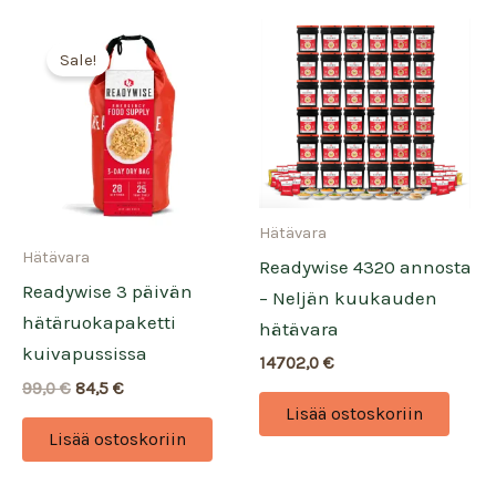
Sale!
Hätävara
Hätävara
Readywise 4320 annosta
Readywise 3 päivän
– Neljän kuukauden
hätäruokapaketti
hätävara
kuivapussissa
14702,0
€
Alkuperäinen
Nykyinen
99,0
€
84,5
€
hinta
hinta
Lisää ostoskoriin
oli:
on:
Lisää ostoskoriin
99,0 €.
84,5 €.