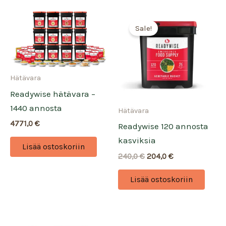
Sale!
Hätävara
Readywise hätävara –
1440 annosta
Hätävara
4771,0
€
Readywise 120 annosta
kasviksia
Lisää ostoskoriin
Alkuperäinen
Nykyinen
240,0
€
204,0
€
hinta
hinta
oli:
on:
Lisää ostoskoriin
240,0 €.
204,0 €.