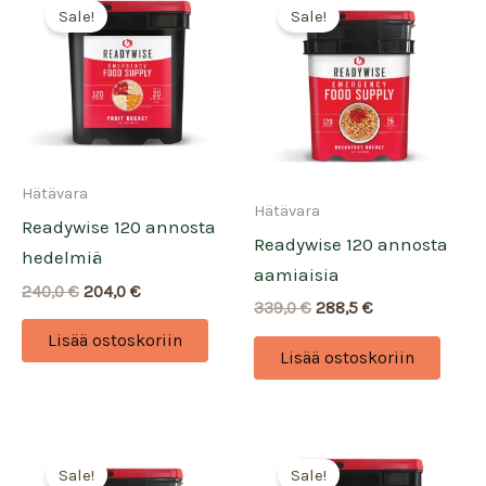
Sale!
Sale!
Hätävara
Hätävara
Readywise 120 annosta
Readywise 120 annosta
hedelmiä
aamiaisia
Alkuperäinen
Nykyinen
240,0
€
204,0
€
Alkuperäinen
Nykyinen
339,0
€
288,5
€
hinta
hinta
hinta
hinta
oli:
on:
Lisää ostoskoriin
oli:
on:
240,0 €.
204,0 €.
Lisää ostoskoriin
339,0 €.
288,5 €.
Sale!
Sale!