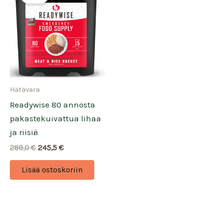
Hätävara
Readywise 80 annosta
pakastekuivattua lihaa
ja riisiä
Alkuperäinen
Nykyinen
289,0
€
245,5
€
hinta
hinta
oli:
on:
Lisää ostoskoriin
289,0 €.
245,5 €.