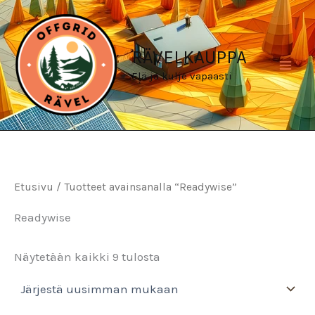
Siirry
sisältöön
RÄVELKAUPPA
Elä ja kulje vapaasti
Etusivu
/ Tuotteet avainsanalla “Readywise”
Readywise
Sorted
Näytetään kaikki 9 tulosta
by
latest