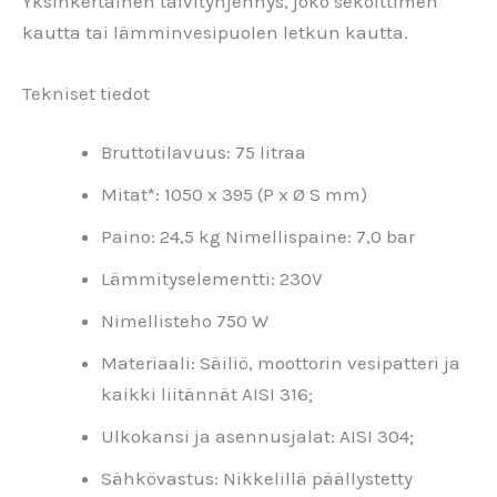
Yksinkertainen talvityhjennys, joko sekoittimen
kautta tai lämminvesipuolen letkun kautta.
Tekniset tiedot
Bruttotilavuus: 75 litraa
Mitat*: 1050 x 395 (P x Ø S mm)
Paino: 24,5 kg Nimellispaine: 7,0 bar
Lämmityselementti: 230V
Nimellisteho 750 W
Materiaali: Säiliö, moottorin vesipatteri ja
kaikki liitännät AISI 316;
Ulkokansi ja asennusjalat: AISI 304;
Sähkövastus: Nikkelillä päällystetty