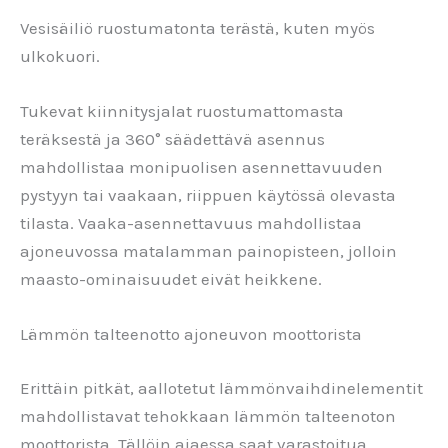
Vesisäiliö ruostumatonta terästä, kuten myös
ulkokuori.
Tukevat kiinnitysjalat ruostumattomasta
teräksestä ja 360° säädettävä asennus
mahdollistaa monipuolisen asennettavuuden
pystyyn tai vaakaan, riippuen käytössä olevasta
tilasta. Vaaka-asennettavuus mahdollistaa
ajoneuvossa matalamman painopisteen, jolloin
maasto-ominaisuudet eivät heikkene.
Lämmön talteenotto ajoneuvon moottorista
Erittäin pitkät, aallotetut lämmönvaihdinelementit
mahdollistavat tehokkaan lämmön talteenoton
moottorista. Tällöin ajaessa saat varastoitua