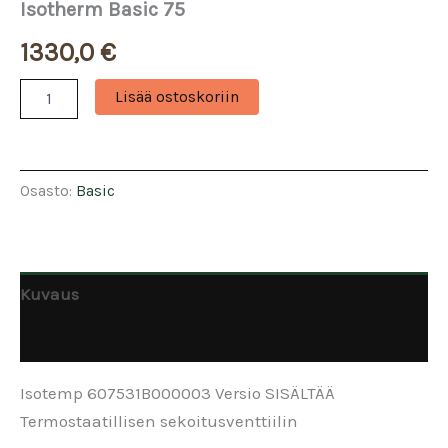
Isotherm Basic 75
1330,0
€
Isotherm
Lisää ostoskoriin
Basic
75
määrä
Osasto:
Basic
Kuvaus
Arviot (0)
Isotemp 607531B000003 Versio SISÄLTÄÄ
Termostaatillisen sekoitusventtiilin