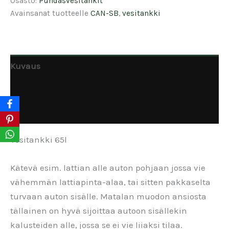
Osasto:
Puhdasvesitankit
Avainsanat tuotteelle
CAN-SB
,
vesitankki
Kuvaus
Lisätiedot
Arviot (0)
Vesitankki 65l
Kätevä esim. lattian alle auton pohjaan jossa vie
vähemmän lattiapinta-alaa, tai sitten pakkaselta
turvaan auton sisälle. Matalan muodon ansiosta
tällainen on hyvä sijoittaa autoon sisällekin
kalusteiden alle, jossa se ei vie liiaksi tilaa.