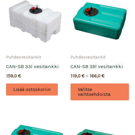
Puhdasvesitankit
Puhdasvesitankit
CAN-SB 33l vesitankki
CAN-SB 39l vesitankki
Hintaluokka:
159,0
€
119,0
€
–
166,0
€
119,0 €
Tä
-
Lisää ostoskoriin
Valitse
166,0 €
tu
vaihtoehdoista
on
us
mu
Vo