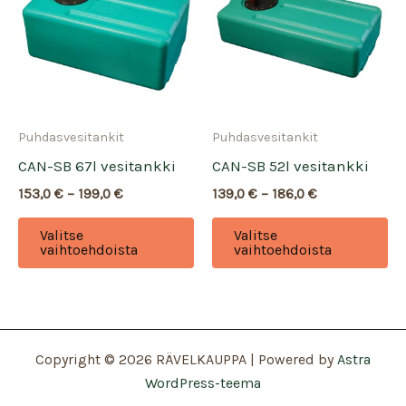
te
va
tu
si
Puhdasvesitankit
Puhdasvesitankit
CAN-SB 67l vesitankki
CAN-SB 52l vesitankki
Hintaluokka:
Hintaluokka:
153,0
€
–
199,0
€
139,0
€
–
186,0
€
153,0 €
139,0 €
Tällä
Tä
-
-
Valitse
Valitse
199,0 €
186,0 €
tuotteella
tu
vaihtoehdoista
vaihtoehdoista
on
on
useampi
us
muunnelma.
mu
Voit
Vo
Copyright © 2026 RÄVELKAUPPA | Powered by
Astra
tehdä
te
WordPress-teema
valinnat
va