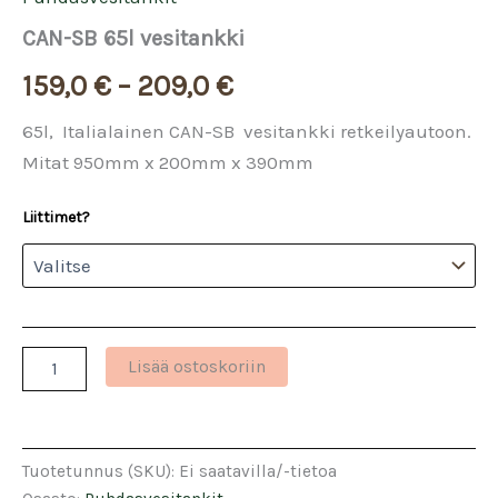
CAN-SB 65l vesitankki
Hintaluokka:
159,0
€
–
209,0
€
159,0 €
65l, Italialainen CAN-SB vesitankki retkeilyautoon.
Mitat 950mm x 200mm x 390mm
-
Liittimet?
209,0 €
CAN-
Lisää ostoskoriin
SB
65l
vesitankki
määrä
Tuotetunnus (SKU):
Ei saatavilla/-tietoa