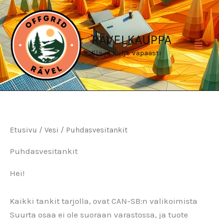
Siirry
sisältöön
RÄVELKAUPPA
Elä ja kulje vapaasti
Etusivu
/
Vesi
/ Puhdasvesitankit
Puhdasvesitankit
Hei!
Kaikki tankit tarjolla, ovat CAN-SB:n valikoimista
Suurta osaa ei ole suoraan varastossa, ja tuote