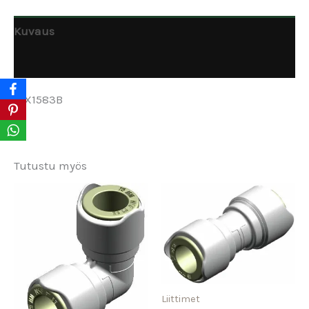
Kuvaus
Arviot (0)
WX1583B
Tutustu myös
Liittimet