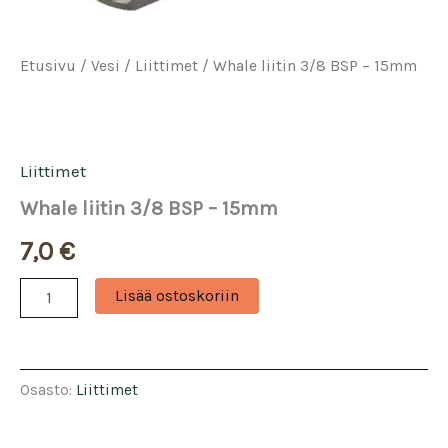
Etusivu
/
Vesi
/
Liittimet
/ Whale liitin 3/8 BSP – 15mm
Liittimet
Whale liitin 3/8 BSP – 15mm
7,0
€
Whale
Lisää ostoskoriin
liitin
3/8
BSP
-
15mm
Osasto:
Liittimet
määrä