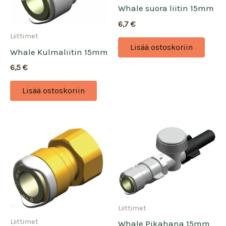
Whale suora liitin 15mm
6,7
€
Liittimet
Lisää ostoskoriin
Whale Kulmaliitin 15mm
6,5
€
Lisää ostoskoriin
Liittimet
Liittimet
Whale Pikahana 15mm