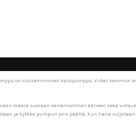
um
ppu on viisikammioinen kalvopumppu. Viiden kammion ansi
oiden määrä suoraan verrannollinen ääneen sekä virtau
aan ja kytkee pumpun pois päältä, kun hana suljetaan