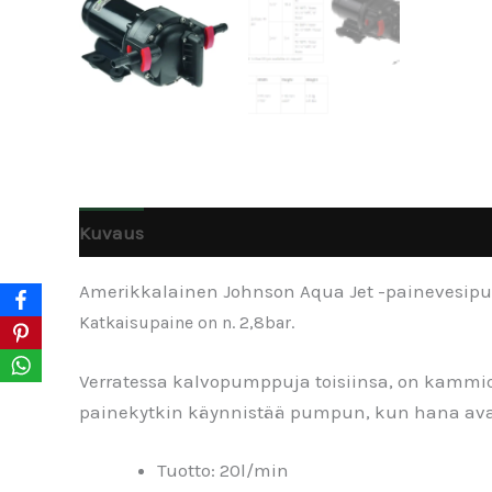
Kuvaus
Arviot (0)
Amerikkalainen Johnson Aqua Jet -painevesip
Katkaisupaine on n. 2,8bar.
Verratessa kalvopumppuja toisiinsa, on kammi
painekytkin käynnistää pumpun, kun hana avat
Tuotto: 20l/min