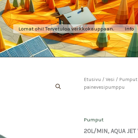
Lomat ohi! Tervetuloa verkkokauppaan.
Info
Etusivu
/
Vesi
/
Pumput
painevesipumppu
Pumput
20L/MIN, AQUA JET