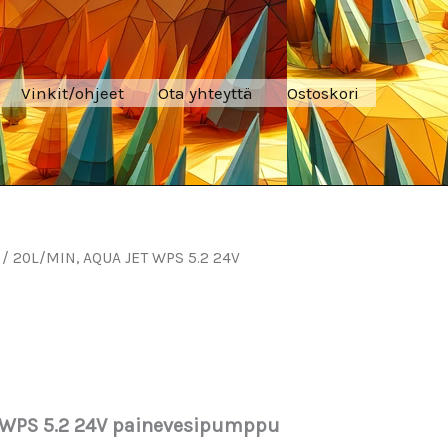
Vinkit/ohjeet
Ota yhteyttä
Ostoskori
/ 20L/MIN, AQUA JET WPS 5.2 24V
 WPS 5.2 24V painevesipumppu