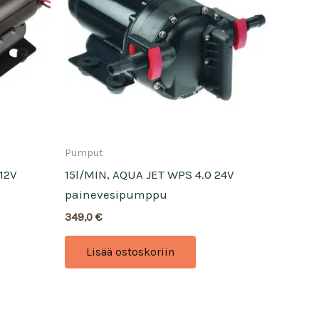
Pumput
12V
15l/MIN, AQUA JET WPS 4.0 24V
painevesipumppu
349,0
€
Lisää ostoskoriin