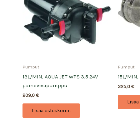
Pumput
Pumput
13L/MIN, AQUA JET WPS 3.5 24V
15L/MIN
painevesipumppu
325,0
€
209,0
€
Lisää
Lisää ostoskoriin