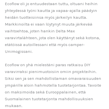
Ecoflow oli jo entuudestaan tuttu, oltuani heihin
yhteydessä työni kautta ja vapaa-ajalla päädyin
heidän tuotteisiinsa myös järkeilyn kautta.
Markkinoilta ei vaan löytynyt muuta järkevää
vaihtoehtoa, joten hankin Delta Max
varavirtalähteen, jota olen käyttänyt sekä kotona,
etätöissä autoillessani että myös camper-
Unimogissani.
Ecoflow on yhä mielestäni paras ratkaisu DIY
varavirraksi pienimuotoisiin omiin projekteihin.
Siksi sen ja sen mahdollistaman omavaraisuuden
ympärille aloin hahmotella tuotetarjontaa. Tavoite
on maksimoida sekä Eurooppalainen, että
Suomalainen tuotetarjonta mahdollisuuksien
mukaan.