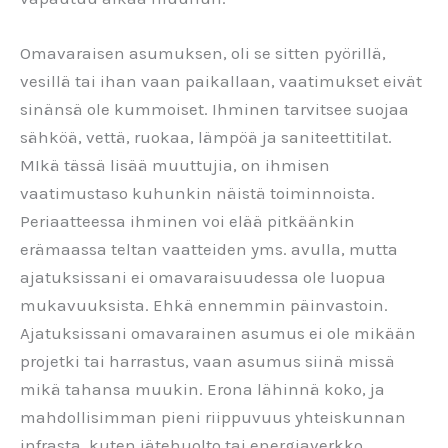
Omavaraisen asumuksen, oli se sitten pyörillä,
vesillä tai ihan vaan paikallaan, vaatimukset eivät
sinänsä ole kummoiset. Ihminen tarvitsee suojaa
sähköä, vettä, ruokaa, lämpöä ja saniteettitilat.
MIkä tässä lisää muuttujia, on ihmisen
vaatimustaso kuhunkin näistä toiminnoista.
Periaatteessa ihminen voi elää pitkäänkin
erämaassa teltan vaatteiden yms. avulla, mutta
ajatuksissani ei omavaraisuudessa ole luopua
mukavuuksista. Ehkä ennemmin päinvastoin.
Ajatuksissani omavarainen asumus ei ole mikään
projetki tai harrastus, vaan asumus siinä missä
mikä tahansa muukin. Erona lähinnä koko, ja
mahdollisimman pieni riippuvuus yhteiskunnan
infrasta, kuten jätehuolto tai energiaverkko.