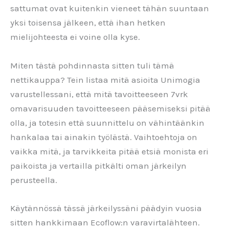
sattumat ovat kuitenkin vieneet tähän suuntaan
yksi toisensa jälkeen, että ihan hetken
mielijohteesta ei voine olla kyse.
Miten tästä pohdinnasta sitten tuli tämä
nettikauppa? Tein listaa mitä asioita Unimogia
varustellessani, että mitä tavoitteeseen 7vrk
omavarisuuden tavoitteeseen pääsemiseksi pitää
olla, ja totesin että suunnittelu on vähintäänkin
hankalaa tai ainakin työlästä. Vaihtoehtoja on
vaikka mitä, ja tarvikkeita pitää etsiä monista eri
paikoista ja vertailla pitkälti oman järkeilyn
perusteella.
Käytännössä tässä järkeilyssäni päädyin vuosia
sitten hankkimaan Ecoflow:n varavirtalähteen.