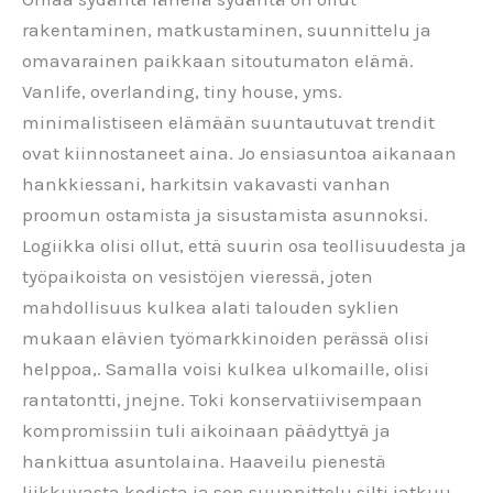
rakentaminen, matkustaminen, suunnittelu ja
omavarainen paikkaan sitoutumaton elämä.
Vanlife, overlanding, tiny house, yms.
minimalistiseen elämään suuntautuvat trendit
ovat kiinnostaneet aina. Jo ensiasuntoa aikanaan
hankkiessani, harkitsin vakavasti vanhan
proomun ostamista ja sisustamista asunnoksi.
Logiikka olisi ollut, että suurin osa teollisuudesta ja
työpaikoista on vesistöjen vieressä, joten
mahdollisuus kulkea alati talouden syklien
mukaan elävien työmarkkinoiden perässä olisi
helppoa,. Samalla voisi kulkea ulkomaille, olisi
rantatontti, jnejne. Toki konservatiivisempaan
kompromissiin tuli aikoinaan päädyttyä ja
hankittua asuntolaina. Haaveilu pienestä
liikkuvasta kodista ja sen suunnittelu silti jatkuu.