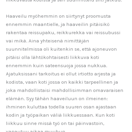
Haaveilu myöhemmin on siirtynyt proomusta
ennemmin maantielle, ja haaveilin pitäisikö
rakentaa reissupaku, reikkurekka vai reissubussi
vai mikä. Aina yhteisenä nimittäjän
suunnitelmissa oli kuitenkin se, että ajoneuvon
pitäisi olla lähtökohtaisesti liikkuva koti
ennemmin kuin sateensuoja jossa nukkua.
Ajatuksissani tarkoitus ei ollut irtiotto arjesta ja
kodista, vaan koti jossa on kaikki tarpeellinen ja
joka mahdollistaisi mahdollisimman omavaraisen
elämän. Syy tähän haaveiluun on ilmeinen:
ihminen kuluttaa todella suuren osan ajastaan
kodin ja työpaikan väliä liikkuessaan. Kun koti
liikkuu sinne missä työ on tai päinvastoin,
vapautuu aikaa muuhun.