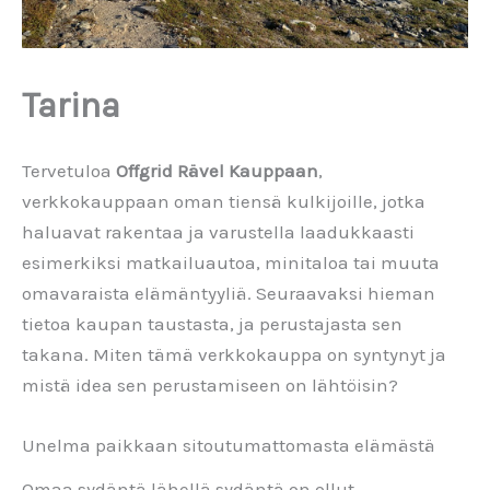
Tarina
Tervetuloa
Offgrid Rävel Kauppaan
,
verkkokauppaan oman tiensä kulkijoille, jotka
haluavat rakentaa ja varustella laadukkaasti
esimerkiksi matkailuautoa, minitaloa tai muuta
omavaraista elämäntyyliä. Seuraavaksi hieman
tietoa kaupan taustasta, ja perustajasta sen
takana. Miten tämä verkkokauppa on syntynyt ja
mistä idea sen perustamiseen on lähtöisin?
Unelma paikkaan sitoutumattomasta elämästä
Omaa sydäntä lähellä sydäntä on ollut