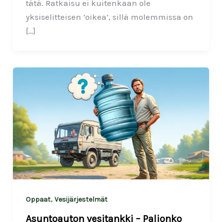
tätä. Ratkaisu ei kuitenkaan ole
yksiselitteisen ’oikea’, sillä molemmissa on
[…]
,
Oppaat
Vesijärjestelmät
Asuntoauton vesitankki – Paljonko