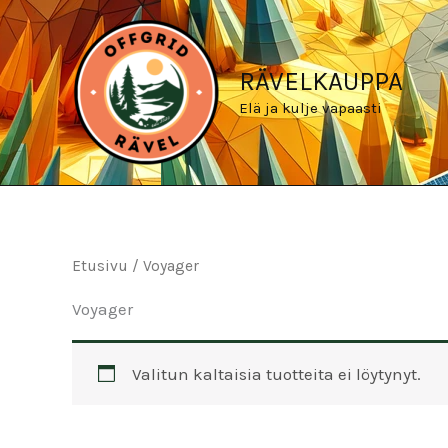
Siirry
sisältöön
RÄVELKAUPPA
Elä ja kulje vapaasti
Etusivu
/ Voyager
Voyager
Valitun kaltaisia tuotteita ei löytynyt.