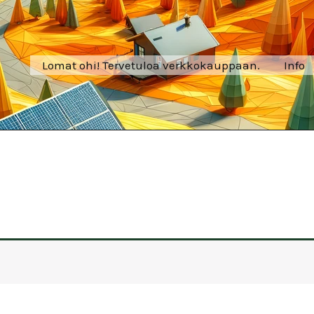
Lomat ohi! Tervetuloa verkkokauppaan.
Info