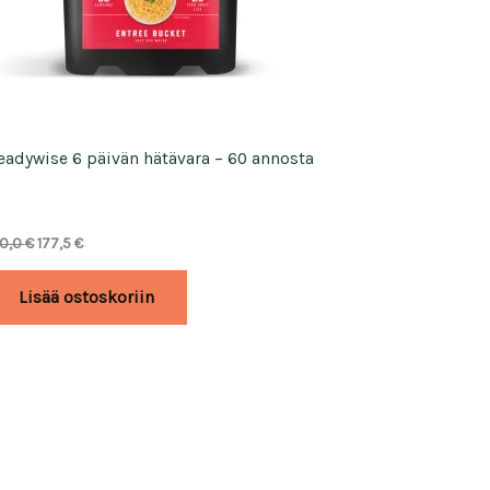
eadywise 6 päivän hätävara – 60 annosta
Alkuperäinen
Nykyinen
10,0
€
177,5
€
hinta
hinta
oli:
on:
Lisää ostoskoriin
210,0 €.
177,5 €.