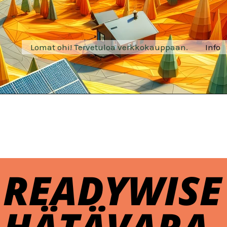
Lomat ohi! Tervetuloa verkkokauppaan.
Info