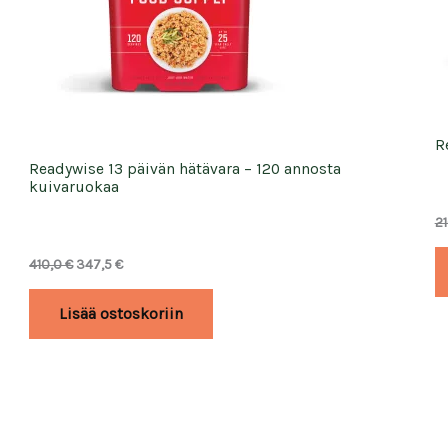
R
Readywise 13 päivän hätävara – 120 annosta
kuivaruokaa
2
Alkuperäinen
Nykyinen
410,0
€
347,5
€
hinta
hinta
oli:
on:
Lisää ostoskoriin
410,0 €.
347,5 €.