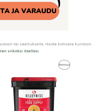
utoon tai vaellukselle. Hoida kotivara kuntoon
an viikoksi itsellesi
.
Alennus
Tuote
essa
Alennuksessa