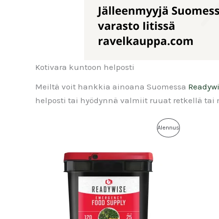
Kotivara kuntoon helposti
Meiltä voit hankkia ainoana Suomessa
Readywi
helposti tai hyödynnä valmiit ruuat retkellä t
Alennus
Tuote
Alennuksessa