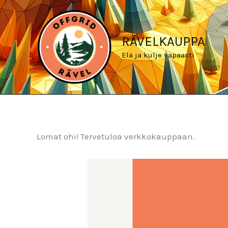
Siirry
sisältöön
RÄVELKAUPPA
Elä ja kulje vapaasti
Lomat ohi! Tervetuloa verkkokauppaan.