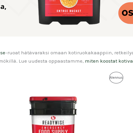
se
-ruoat hätävaraksi omaan kotiruokakaappiin, retkeilya
ai mökillä. Lue uudesta oppaastamme,
miten koostat kotivar
Alennus
Tuote
Alennuks